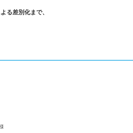
による差別化まで、
！
様