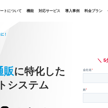
ピートについて
機能
対応サービス
導入事例
料金プラン
＼ 
通販
に特化した
ートシステム