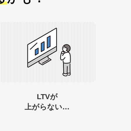
LTVが
上がらない…