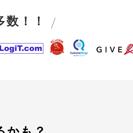
多数！！
る
かも？