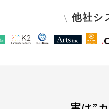
他社シ
実は”
カ