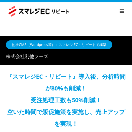
他社CMS（Wordpress等）＋スマレジ EC・リピートで構築
株式会社利他フーズ
『スマレジEC・リピート』導入後、分析時間
が80%も削減！
受注処理工数も50%削減！
空いた時間で販促施策を実施し、売上アップ
を実現！