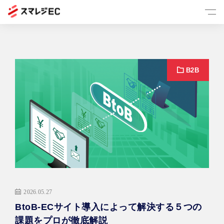
スマレジECとは
B2B
一元管理
B2B
リピート
お役立ち情報
2026.05.27
BtoB-ECサイト導入によって解決する５つの
課題をプロが徹底解説