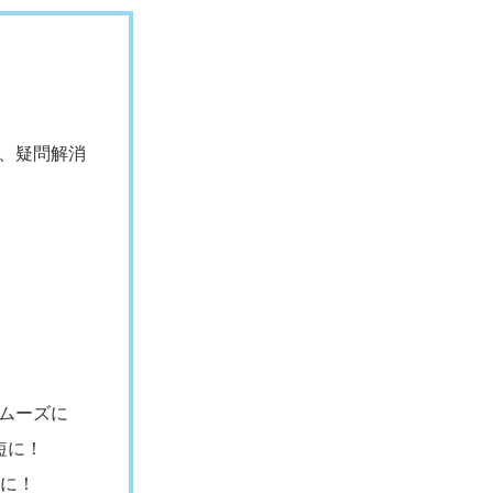
、疑問解消
ムーズに
短に！
倍に！