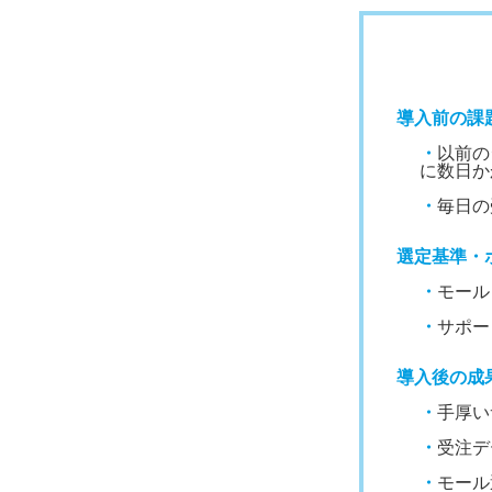
導入前の課
・
以前の
に数日か
・
毎日の
選定基準・
・
モール
・
サポー
導入後の成
・
手厚い
・
受注デ
・
モール