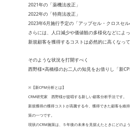
2021年の「薬機法改正」
2022年の「特商法改正」
2023年6月施行予定の「アップセル・クロスセ
さらには、人口減少や価値観の多様化などによ
新規顧客を獲得するコストは必然的に高くなっ
そのような状況を打開すべく
西野様×高橋様のお二人の知見をお借りし「新C
※【新CPM分析とは】
CRM研究家 西野様が提唱する新しい顧客分析手法です。
新規獲得の獲得コストが高騰する今、獲得できた顧客を維持
策の一つです。
現状のCRM施策は、５年後の未来を見据えたときにどのよ