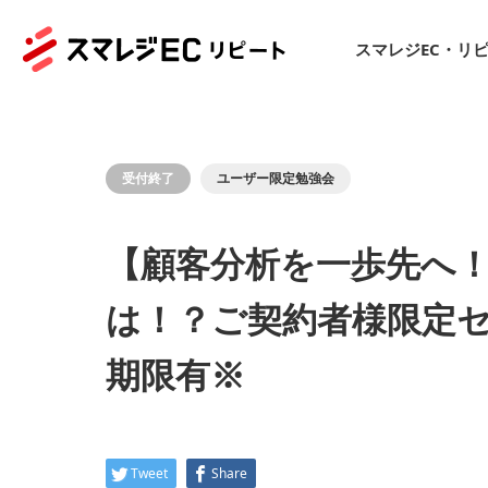
スマレジEC・リ
受付終了
ユーザー限定勉強会
【顧客分析を一歩先へ！
は！？ご契約者様限定セ
期限有※
Tweet
Share