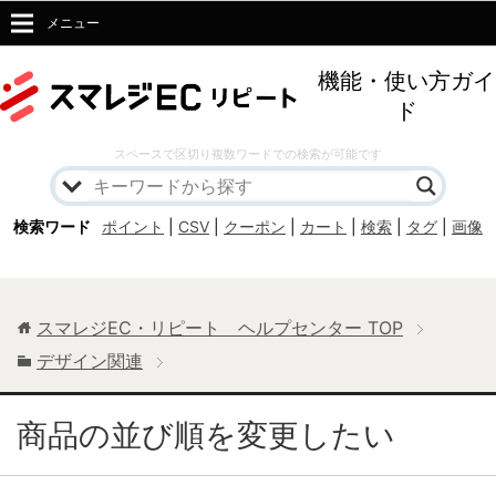
メニュー
機能・使い方ガイ
ド
スペースで区切り複数ワードでの検索が可能です
検索ワード
ポイント
|
CSV
|
クーポン
|
カート
|
検索
|
タグ
|
画像
スマレジEC・リピート ヘルプセンター
TOP
デザイン関連
商品の並び順を変更したい