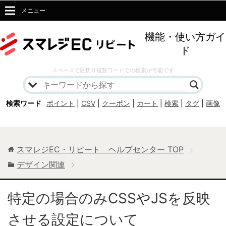
メニュー
機能・使い方ガイ
ド
スペースで区切り複数ワードでの検索が可能です
検索ワード
ポイント
|
CSV
|
クーポン
|
カート
|
検索
|
タグ
|
画像
スマレジEC・リピート ヘルプセンター
TOP
デザイン関連
特定の場合のみCSSやJSを反映
させる設定について