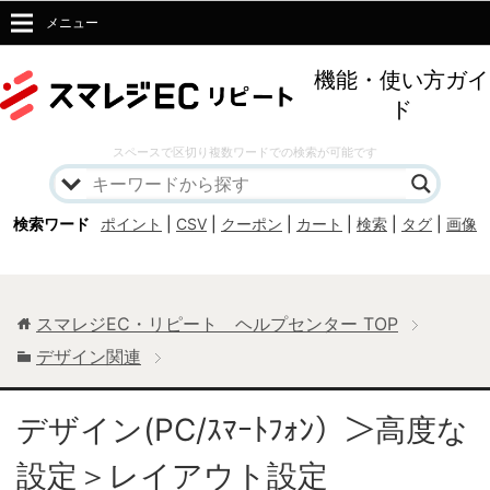
メニュー
機能・使い方ガイ
ド
スペースで区切り複数ワードでの検索が可能です
検索ワード
ポイント
|
CSV
|
クーポン
|
カート
|
検索
|
タグ
|
画像
スマレジEC・リピート ヘルプセンター
TOP
デザイン関連
デザイン(PC/ｽﾏｰﾄﾌｫﾝ）＞高度な
設定＞レイアウト設定