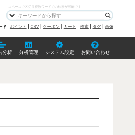
スペースで区切り複数ワードでの検索が可能です
ード
ポイント
|
CSV
|
クーポン
|
カート
|
検索
|
タグ
|
画像
告分析
分析管理
システム設定
お問い合わせ