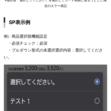
※選択肢「選択してください」を選択してカート画面に進もうとした場
合のエラー表記
SP表示例
例）商品選択肢機能設定
・必須チェック：必須
・プルダウン形式の未選択選択内容：選択してくださ
い。