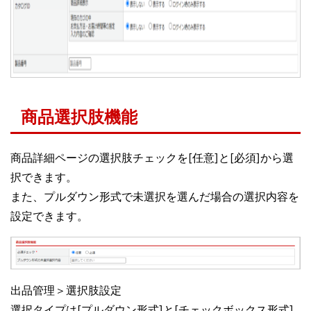
商品選択肢機能
商品詳細ページの選択肢チェックを[任意]と[必須]から選
択できます。
また、プルダウン形式で未選択を選んだ場合の選択内容を
設定できます。
出品管理＞選択肢設定
選択タイプは[プルダウン形式]と[チェックボックス形式]