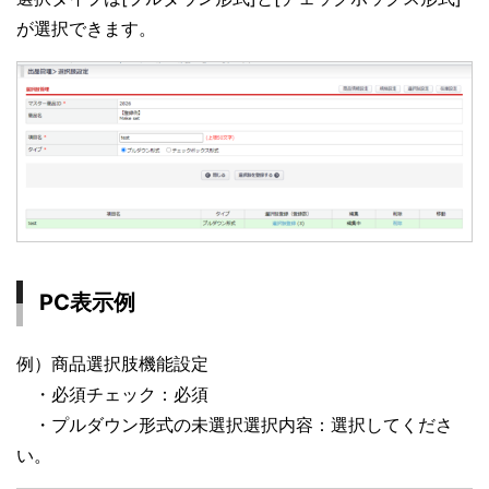
が選択できます。
PC表示例
例）商品選択肢機能設定
・必須チェック：必須
・プルダウン形式の未選択選択内容：選択してくださ
い。