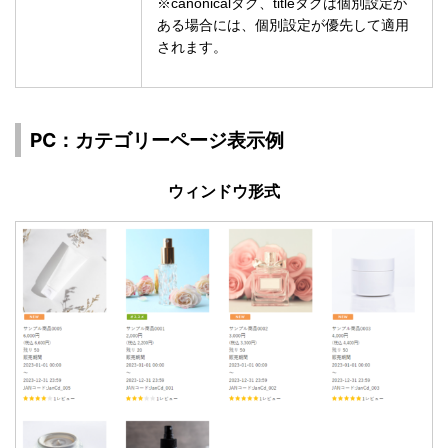
※canonicalタグ、titleタグは個別設定が
ある場合には、個別設定が優先して適用
されます。
PC：カテゴリーページ表示例
ウィンドウ形式