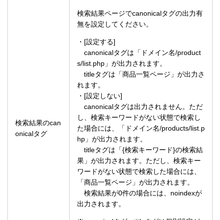
検索結果ページでcanonicalタグの出力有
無を設定してください。
・[設定する]
canonicalタグは「ドメイン名/product
s/list.php」が出力されます。
titleタグは「商品一覧ページ」が出力さ
れます。
・[設定しない]
canonicalタグは出力されません。ただ
し、検索キーワードがない状態で検索し
検索結果のcan
た場合には、「ドメイン名/products/list.p
onicalタグ
hp」が出力されます。
titleタグは「{検索キーワード}の検索結
果」が出力されます。ただし、検索キー
ワードがない状態で検索した場合には、
「商品一覧ページ」が出力されます。
検索結果が0件の場合には、noindexが
出力されます。