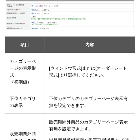
項目
内容
カテゴリーペ
ージの表示形
[ウィンドウ形式]または[オーダーシート
式
形式]より選択してください。
（初期値）
下位カテゴリ
下位カテゴリのカテゴリーページ表示有
の表示
無を設定できます。
販売期間外商品のカテゴリーページ表示
有無を設定できます。
販売期間外商