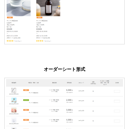
オーダーシート形式