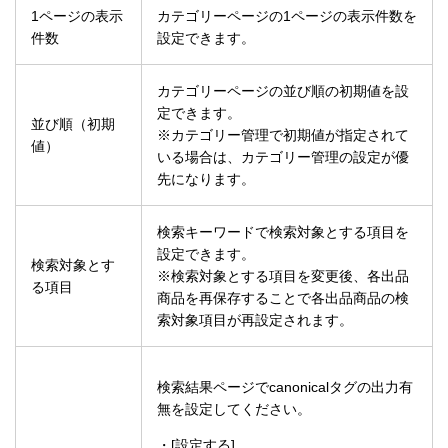
1ページの表示
カテゴリーページの1ページの表示件数を
件数
設定できます。
カテゴリーページの並び順の初期値を設
定できます。
並び順（初期
※カテゴリー管理で初期値が指定されて
値）
いる場合は、カテゴリー管理の設定が優
先になります。
検索キーワードで検索対象とする項目を
設定できます。
検索対象とす
※検索対象とする項目を変更後、各出品
る項目
商品を再保存することで各出品商品の検
索対象項目が再設定されます。
検索結果ページでcanonicalタグの出力有
無を設定してください。
・[設定する]