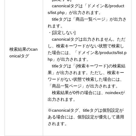
canonicalタグは「ドメイン名/product
s/list.php」が出力されます。
titleタグは「商品一覧ページ」が出力さ
れます。
・[設定しない]
canonicalタグは出力されません。ただ
し、検索キーワードがない状態で検索し
検索結果のcan
た場合には、「ドメイン名/products/list.p
onicalタグ
hp」が出力されます。
titleタグは「{検索キーワード}の検索結
果」が出力されます。ただし、検索キー
ワードがない状態で検索した場合には、
「商品一覧ページ」が出力されます。
検索結果が0件の場合には、noindexが
出力されます。
※canonicalタグ、titleタグは個別設定が
ある場合には、個別設定が優先して適用
されます。