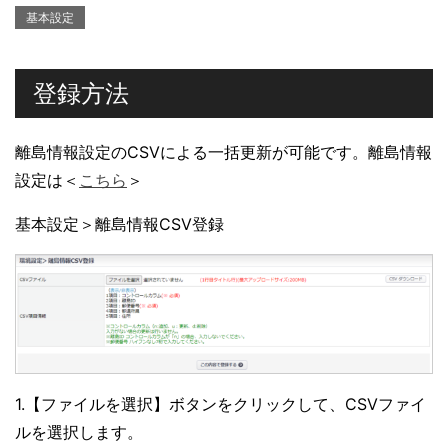
基本設定
登録方法
離島情報設定のCSVによる一括更新が可能です。離島情報
設定は＜
こちら
＞
基本設定＞離島情報CSV登録
1.【ファイルを選択】ボタンをクリックして、CSVファイ
ルを選択します。