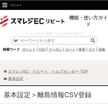
メニュー
機能・使い方ガイ
ド
スペースで区切り複数ワードでの検索が可能です
検索ワード
ポイント
|
CSV
|
クーポン
|
カート
|
検索
|
タグ
|
画像
スマレジEC・リピート ヘルプセンター
TOP
基本設定
基本設定＞離島情報CSV登録