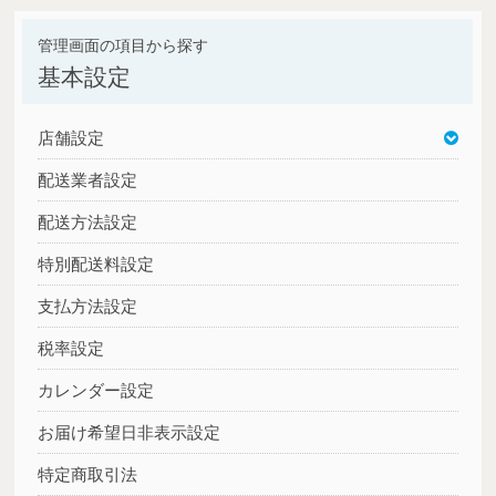
基本設定
店舗設定
配送業者設定
配送方法設定
特別配送料設定
支払方法設定
税率設定
カレンダー設定
お届け希望日非表示設定
特定商取引法