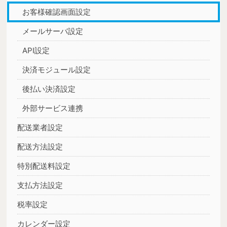
お客様確認画面設定
メールサーバ設定
API設定
決済モジュール設定
後払い決済設定
外部サービス連携
配送業者設定
配送方法設定
特別配送料設定
支払方法設定
税率設定
カレンダー設定