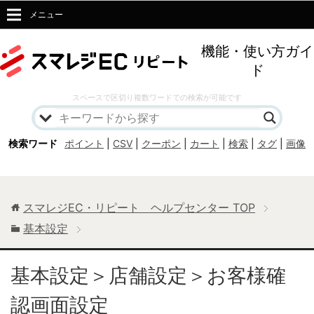
メニュー
機能・使い方ガイ
ド
スペースで区切り複数ワードでの検索が可能です
検索ワード
ポイント
|
CSV
|
クーポン
|
カート
|
検索
|
タグ
|
画像
スマレジEC・リピート ヘルプセンター
TOP
基本設定
基本設定＞店舗設定＞お客様確
認画面設定