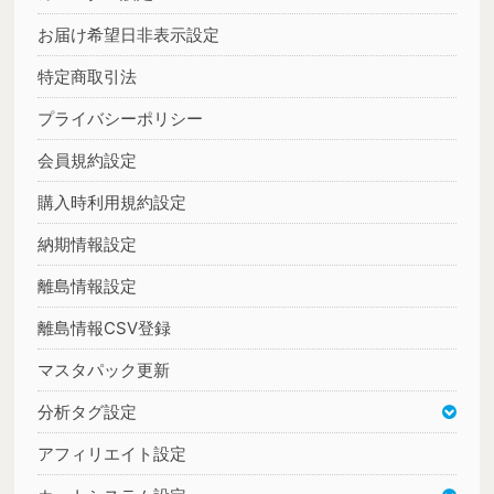
お届け希望日非表示設定
特定商取引法
プライバシーポリシー
会員規約設定
購入時利用規約設定
納期情報設定
離島情報設定
離島情報CSV登録
マスタパック更新
分析タグ設定
アフィリエイト設定