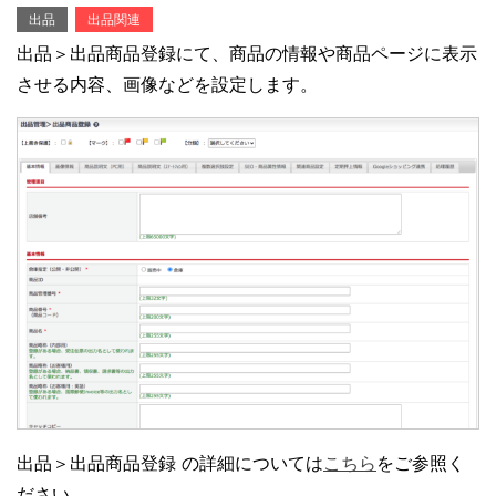
出品
出品関連
出品＞出品商品登録にて、商品の情報や商品ページに表示
させる内容、画像などを設定します。
出品＞出品商品登録 の詳細については
こちら
をご参照く
ださい。