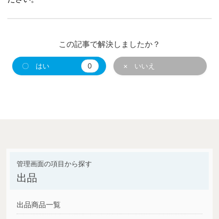
この記事で解決しましたか？
〇 はい
0
× いいえ
出品
出品商品一覧