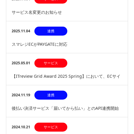
サービス名変更のお知らせ
2025.11.04
連携
スマレジECがPAYGATEに対応
2025.05.01
サービス
【ITreview Grid Award 2025 Spring】において、ECサイ
ト構築サービス部…
2024.11.19
連携
後払い決済サービス「届いてから払い」とのAPI連携開始
～マルチ決済型後払い決済サービスが利用可能に～…
2024.10.21
サービス