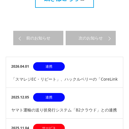
前のお知らせ
次のお知らせ
2026.04.01
連携
「スマレジEC・リピート」、ハックルベリーの「CoreLink
for TikTok Shop」と連…
2025.12.05
連携
ヤマト運輸の送り状発行システム「B2クラウド」との連携
を開始
2025.11.04
サービス