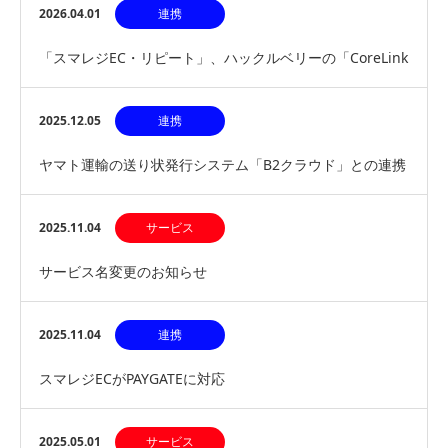
2026.04.01
連携
「スマレジEC・リピート」、ハックルベリーの「CoreLink
for TikTok Shop」と連…
2025.12.05
連携
ヤマト運輸の送り状発行システム「B2クラウド」との連携
を開始
2025.11.04
サービス
サービス名変更のお知らせ
2025.11.04
連携
スマレジECがPAYGATEに対応
2025.05.01
サービス