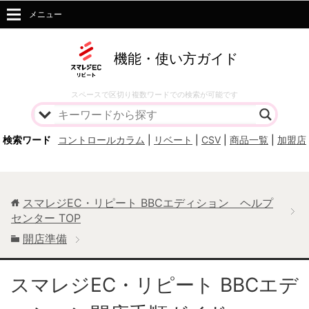
メニュー
機能・使い方ガイド
スペースで区切り複数ワードでの検索が可能です
検索ワード
コントロールカラム
|
リベート
|
CSV
|
商品一覧
|
加盟店
スマレジEC・リピート BBCエディション ヘルプ
センター
TOP
開店準備
スマレジEC・リピート BBCエデ