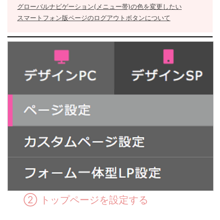
グローバルナビゲーション(メニュー帯)の色を変更したい
スマートフォン版ページのログアウトボタンについて
② トップページを設定する