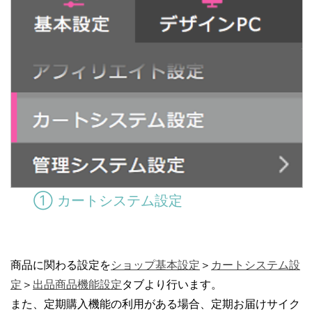
① カートシステム設定
商品に関わる設定を
ショップ基本設定
＞
カートシステム設
定
＞
出品商品機能設定
タブより行います。
また、定期購入機能の利用がある場合、定期お届けサイク