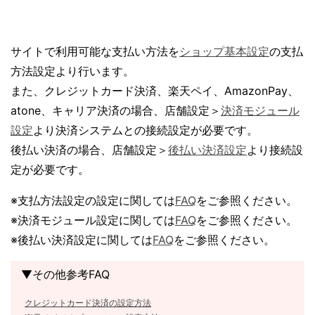
サイトで利用可能な支払い方法を
ショップ基本設定
の支払
方法設定より行います。
また、クレジットカード決済、楽天ペイ、AmazonPay、
atone、キャリア決済の場合、店舗設定＞
決済モジュール
設定
より決済システムとの接続設定が必要です。
後払い決済の場合、店舗設定＞
後払い決済設定
より接続設
定が必要です。
※支払方法設定の設定に関しては
FAQ
をご参照ください。
※決済モジュール設定に関しては
FAQ
をご参照ください。
※後払い決済設定に関しては
FAQ
をご参照ください。
▼その他参考FAQ
クレジットカード決済の設定方法