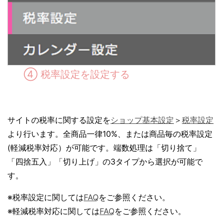
④ 税率設定を設定する
サイトの税率に関する設定を
ショップ基本設定
＞
税率設定
より行います。全商品一律10%、または商品毎の税率設定
(軽減税率対応）が可能です。端数処理は「切り捨て」
「四捨五入」「切り上げ」の3タイプから選択が可能で
す。
※税率設定に関しては
FAQ
をご参照ください。
※軽減税率対応に関しては
FAQ
をご参照ください。