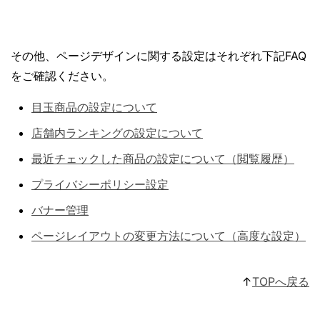
その他、ページデザインに関する設定はそれぞれ下記FAQ
をご確認ください。
目玉商品の設定について
店舗内ランキングの設定について
最近チェックした商品の設定について（閲覧履歴）
プライバシーポリシー設定
バナー管理
ページレイアウトの変更方法について（高度な設定）
↑
TOPへ戻る