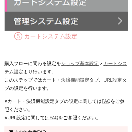
⑤ カートシステム設定
購入フローに関わる設定を
ショップ基本設定
＞
カートシス
テム設定
より行います。
このステップでは
カート・決済機能設定
タブ、
URL設定
タ
ブの設定を行います。
※カート・決済機能設定タブの設定に関しては
FAQ
をご参
照ください。
※URL設定に関しては
FAQ
をご参照ください。