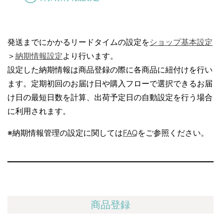
発送までにかかるリードタイムの設定を
ショップ基本設定
＞
納期情報設定
より行います。
設定した納期情報は商品登録の際に各商品に紐付けを行い
ます。定期初回のお届け日や購入フローで選択できるお届
け日の最短日数を計算、出荷予定日の自動設定を行う場合
に利用されます。
※納期情報管理の設定に関しては
FAQ
をご参照ください。
商品登録