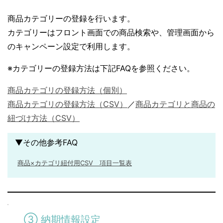
商品カテゴリーの登録を行います。
カテゴリーはフロント画面での商品検索や、管理画面から
のキャンペーン設定で利用します。
※カテゴリーの登録方法は下記FAQを参照ください。
商品カテゴリの登録方法（個別）
商品カテゴリの登録方法（CSV）
／
商品カテゴリと商品の
紐づけ方法（CSV）
▼その他参考FAQ
商品×カテゴリ紐付用CSV 項目一覧表
③ 納期情報設定