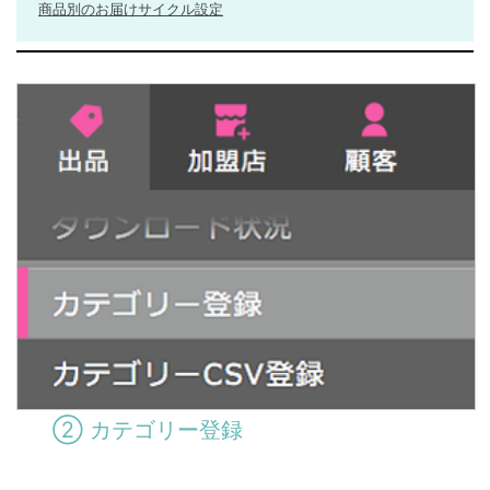
商品別のお届けサイクル設定
② カテゴリー登録