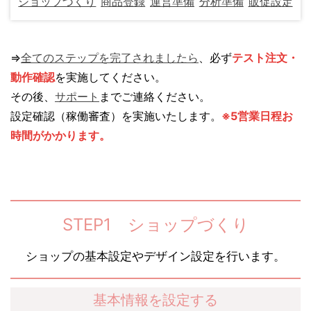
ショップづくり
商品登録
運営準備
分析準備
販促設定
⇒
全てのステップを完了されましたら
、必ず
テスト注文・
動作確認
を実施してください。
その後、
サポート
までご連絡ください。
設定確認（稼働審査）を実施いたします。
※5営業日程お
時間がかかります。
STEP1 ショップづくり
ショップの基本設定やデザイン設定を行います。
基本情報を設定する