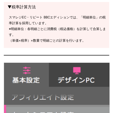
▼税率計算方法
スマレジEC・リピート BBCエディションでは、「明細単位」の税
率計算を採用しています。
※明細単位：各明細ごとに消費税（税込価格）を計算して合算しま
す。
（単価×税率）×数量で明細ごとの計算を行います。