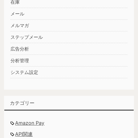
在庫
メール
メルマガ
ステップメール
広告分析
分析管理
システム設定
カテゴリー
Amazon Pay
API関連