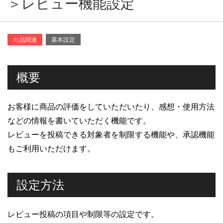
＞レビュー機能設定
出品関連
基本設定
概要
お客様に商品の評価をしていただいたり、感想・使用方法
などの情報を書いていただく機能です。
レビューを投稿できる対象者を制限する機能や、承認機能
もご利用いただけます。
設定方法
レビュー投稿の項目や制限等の設定です。