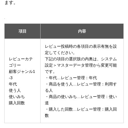
ます。
項目
内容
レビュー投稿時の各項目の表示有無を設
定してください。
レビューカテ
下記の項目の選択肢の内奥は、システム
ゴリー
設定＞マスターデータ管理から変更可能
顧客ジャンル1
です。
-3
・年代…レビュー管理：年代
年代
・商品を使う人…レビュー管理：利用す
使う人
る人
使いみち
・商品の使いみち…レビュー管理：使い
購入回数
道
・購入した回数…レビュー管理：購入回
数