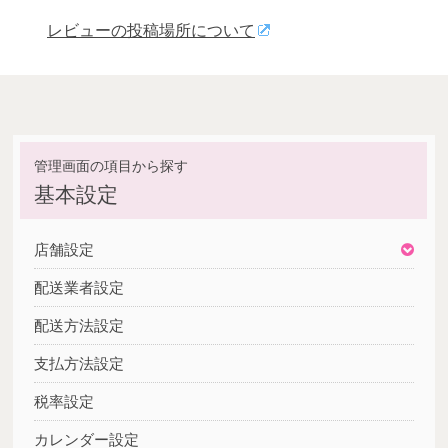
レビューの投稿場所について
基本設定
店舗設定
配送業者設定
配送方法設定
支払方法設定
税率設定
カレンダー設定