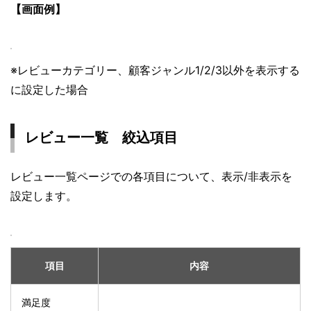
【画面例】
※レビューカテゴリー、顧客ジャンル1/2/3以外を表示する
に設定した場合
レビュー一覧 絞込項目
レビュー一覧ページでの各項目について、表示/非表示を
設定します。
項目
内容
満足度