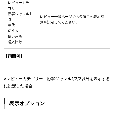
レビューカテ
ゴリー
顧客ジャンル1
レビュー一覧ページでの各項目の表示有
-3
無を設定してください。
年代
使う人
使いみち
購入回数
【画面例】
※レビューカテゴリー、顧客ジャンル1/2/3以外を表示する
に設定した場合
表示オプション