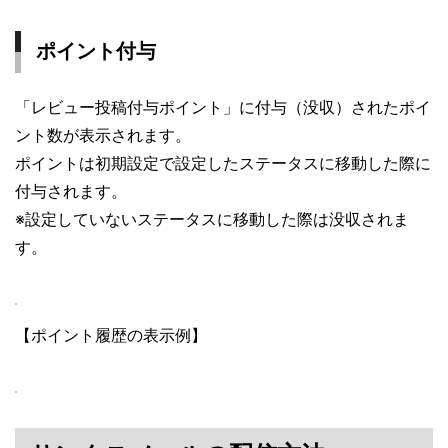
ポイント付与
「レビュー投稿付与ポイント」に付与（没収）されたポイ
ント数が表示されます。
ポイントは初期設定で設定したステータスに移動した際に
付与されます。
※設定していないステータスに移動した際は没収されま
す。
【ポイント履歴の表示例】