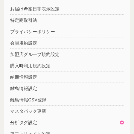
お届け希望日非表示設定
特定商取引法
プライバシーポリシー
会員規約設定
加盟店グループ規約設定
購入時利用規約設定
納期情報設定
離島情報設定
離島情報CSV登録
マスタパック更新
分析タグ設定
アフィリエイト設定