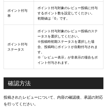
ポイント付与対象のレビュー投稿に付与
ポイント付与
するポイント数を設定してください。
率
初期値は「0」です。
ポイント付与対象のレビュー投稿のステ
ータスを選択してください。
※投稿時初期ステータスを選択した場
ポイント付与
合、投稿時にポイントが自動付与されま
ステータス
す。
※「レビュー表示」が非表示の場合もポ
イント付与されます。
確認方法
投稿されたレビューについて、内容の確認後、承認の対応
を行ってください。