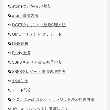
atoneつど後払い決済
atone決済方法
DGFTクレジット決済処理方法
GMOペイメント クレジット
LINE連携
Paidy決済
SBPSキャリア決済処理方法
SBPSクレジット決済処理方法
お知らせ
カート設定
クロネコwebコレクトクレジット決済処理方法
ゼウス クレジット決済処理方法