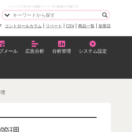
スペースで区切り複数ワードでの検索が可能です
ド
コントロールカラム
|
リベート
|
CSV
|
商品一覧
|
加盟店
プメール
広告分析
分析管理
システム設定
管理
管理