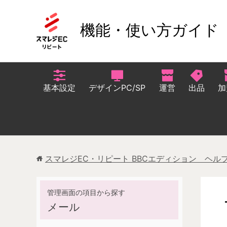
機能・使い方ガイド
基本設定
デザインPC/SP
運営
出品
加
スマレジEC・リピート BBCエディション ヘル
メール