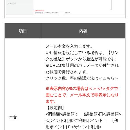
項目
内容
メール本文を入力します。
URL情報を設定している場合は、【リン
クの差込】ボタンから差込が可能です。
※URLは集計用のパラメータが付与され
た状態で発行されます。
クリック数、率の確認方法は＜
こちら
＞
※表示内容が0の場合は＜＞＜/＞タグで
囲むことで、メール本文で非表示になり
ます。
【設定例】
<調整額>調整額： {調整額}円</調整額>
本文
<ポイント利用>ご利用ポイント： {利
用ポイント}Ｐ</ポイント利用>