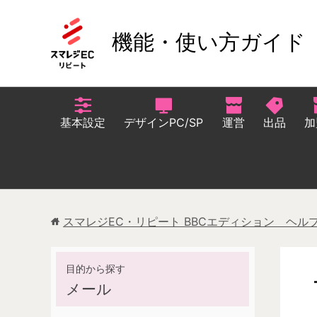
機能・使い方ガイド
基本設定
デザインPC/SP
運営
出品
加
スマレジEC・リピート BBCエディション ヘル
メール