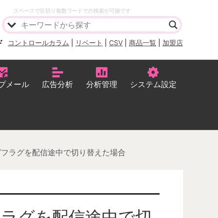
スペースで区切り複数ワードでの検索が可能です
ド
コントロールカラム
|
リベート
|
CSV
|
商品一覧
|
加盟店
プメール
広告分析
分析管理
システム設定
ガフラグを配信途中で切り替えた場合
ラグを配信途中で切