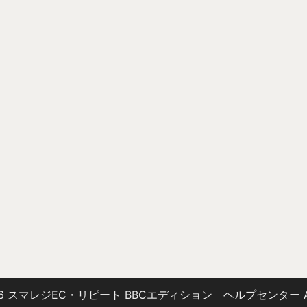
C) 2026 スマレジEC・リピート BBCエディション ヘルプセンター