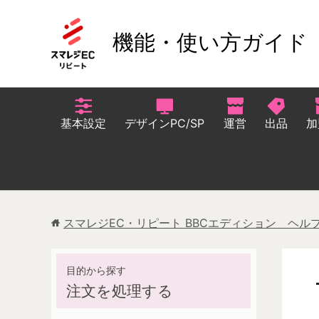
機能・使い方ガイド
基本設定
デザインPC/SP
運営
出品
加
スマレジEC・リピート BBCエディション ヘル
注文を処理する