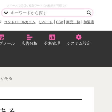
スペースで区切り複数ワードでの検索が可能です
ド
コントロールカラム
|
リベート
|
CSV
|
商品一覧
|
加盟店
プメール
広告分析
分析管理
システム設定
字がある
ある