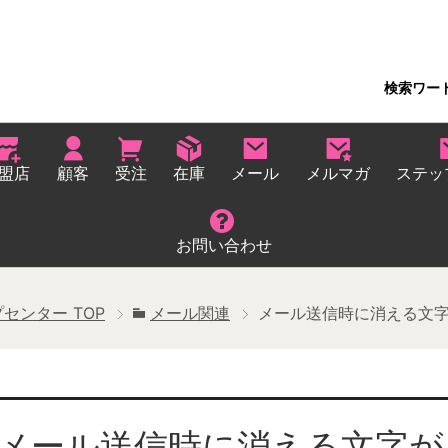
検索ワー
盟店
顧客
受注
在庫
メール
メルマガ
ステッ
お問い合わせ
プセンター
TOP
メール関連
メール送信時に消える文
メール送信時に消える文字が