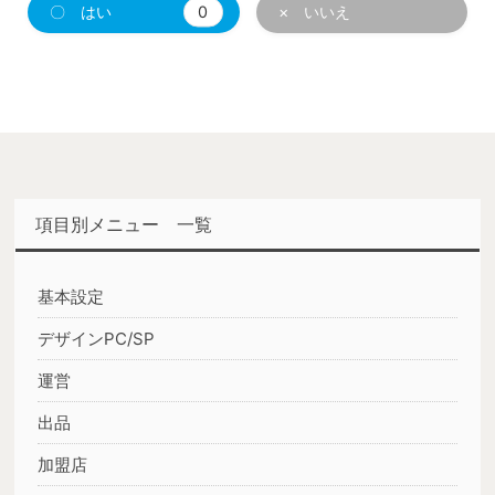
〇 はい
0
× いいえ
項目別メニュー 一覧
基本設定
デザインPC/SP
運営
出品
加盟店