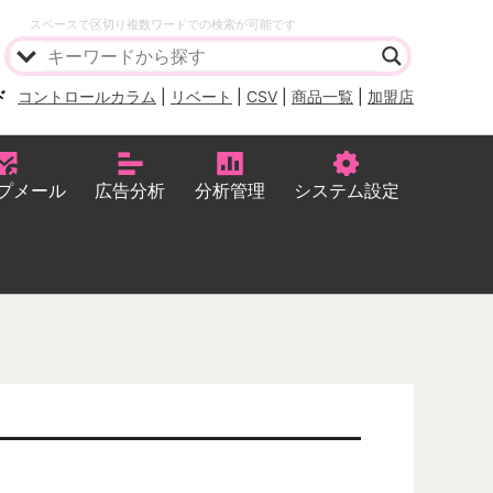
スペースで区切り複数ワードでの検索が可能です
ド
コントロールカラム
|
リベート
|
CSV
|
商品一覧
|
加盟店
プメール
広告分析
分析管理
システム設定