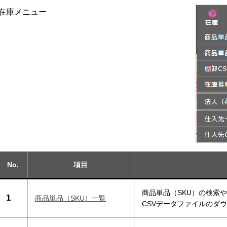
在庫メニュー
No.
項目
商品単品（SKU）の検索
1
商品単品（SKU）一覧
CSVデータファイルのダ