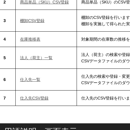
2
商品単品（SKU）CSV登録
商品単品（SKU）のCSV
棚卸のCSV登録を行いま
3
棚卸CSV登録
棚卸を実施して得られた実
4
在庫推移表
対象期間の在庫数の推移を
法人（荷主）の検索や登録
5
法人（荷主）一覧
CSVデータファイルのダ
仕入先の検索や登録・変更
6
仕入先一覧
CSVデータファイルのダ
7
仕入先CSV登録
仕入先のCSV登録を行い