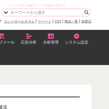
スペースで区切り複数ワードでの検索が可能です
ド
コントロールカラム
|
リベート
|
CSV
|
商品一覧
|
加盟店
プメール
広告分析
分析管理
システム設定
登録