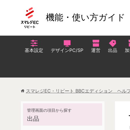
機能・使い方ガイド
基本設定
デザインPC/SP
運営
出品
加
スマレジEC・リピート BBCエディション ヘル
出品