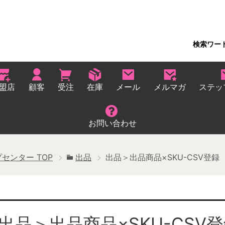
検索ワー
盟店
顧客
受注
在庫
メール
メルマガ
ステッ
お問い合わせ
プセンター
TOP
出品
出品＞出品商品×SKU-CSV登録
出品＞出品商品×SKU-CSV