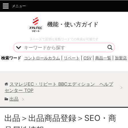
メニュー
機能・使い方ガイド
スペースで区切り複数ワードでの検索が可能です
検索ワード
コントロールカラム
|
リベート
|
CSV
|
商品一覧
|
加盟店
スマレジEC・リピート BBCエディション ヘルプ
センター
TOP
出品
出品＞出品商品登録＞SEO・商