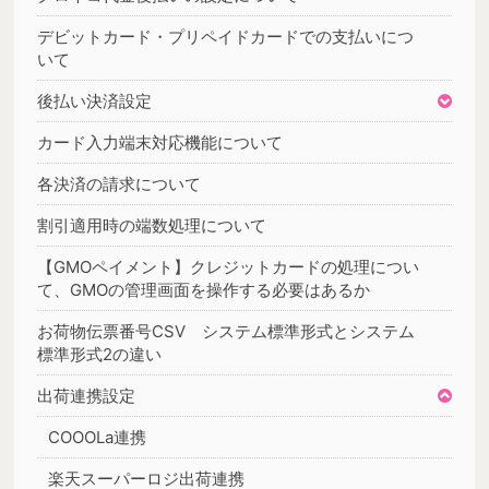
デビットカード・プリペイドカードでの支払いにつ
いて
後払い決済設定
カード入力端末対応機能について
各決済の請求について
割引適用時の端数処理について
【GMOペイメント】クレジットカードの処理につい
て、GMOの管理画面を操作する必要はあるか
お荷物伝票番号CSV システム標準形式とシステム
標準形式2の違い
出荷連携設定
COOOLa連携
楽天スーパーロジ出荷連携