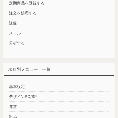
定期商品を登録する
注文を処理する
販促
メール
分析する
項目別メニュー 一覧
基本設定
デザインPC/SP
運営
出品