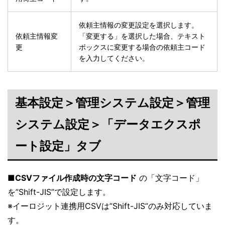
依頼主情報の変更設定を選択します。
依頼主情報変
「変更する」を選択した場合、テキスト
更
ボックスに変更する場合の依頼主コード
を入力してください。
基本設定＞管理システム設定＞管理
システム設定＞「データエクスポ
ート設定」タブ
■CSVファイル作成時の文字コード
の「文字コード」
を”Shift-JIS”で設定します。
※イーロジット連携用CSVは”Shift-JIS”のみ対応していま
す。