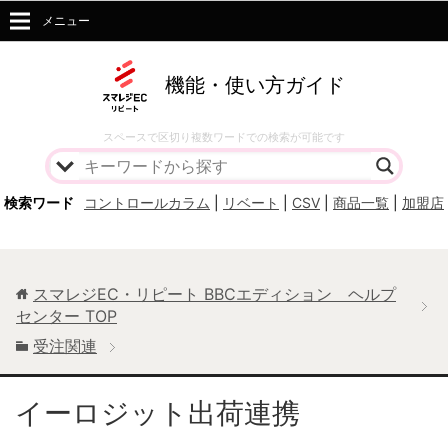
メニュー
機能・使い方ガイド
スペースで区切り複数ワードでの検索が可能です
検索ワード
コントロールカラム
|
リベート
|
CSV
|
商品一覧
|
加盟店
スマレジEC・リピート BBCエディション ヘルプ
センター
TOP
受注関連
イーロジット出荷連携