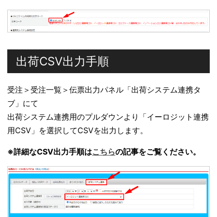
出荷CSV出力手順
受注＞受注一覧＞伝票出力パネル「出荷システム連携タ
ブ」にて
出荷システム連携用のプルダウンより「イーロジット連携
用CSV」を選択してCSVを出力します。
※詳細なCSV出力手順は
こちら
の記事をご覧ください。