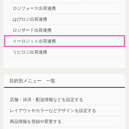
ロジフォース出荷連携
はぴロジ出荷連携
ロジザード出荷連携
イーロジット出荷連携
リピロジ出荷連携
目的別メニュー 一覧
店舗・決済・配送情報などを設定する
レイアウトやカラーなどデザインを設定する
商品情報を登録や変更する