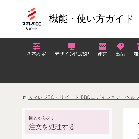
機能・使い方ガイド
基本設定
デザインPC/SP
運営
出品
加
スマレジEC・リピート BBCエディション ヘル
注文を処理する