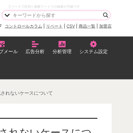
スペースで区切り複数ワードでの検索が可能です
ド
コントロールカラム
|
リベート
|
CSV
|
商品一覧
|
加盟店
プメール
広告分析
分析管理
システム設定
成されないケースについて
されないケースにつ