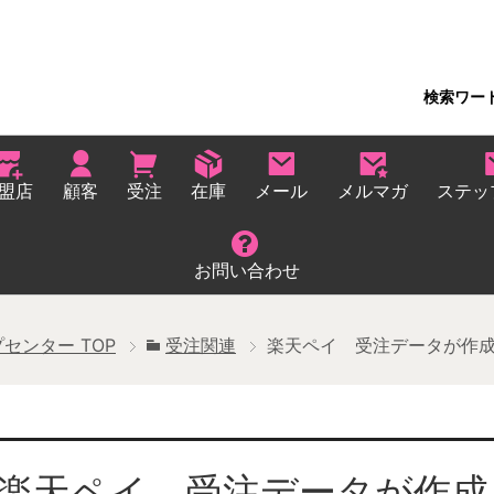
検索ワー
盟店
顧客
受注
在庫
メール
メルマガ
ステッ
お問い合わせ
プセンター
TOP
受注関連
楽天ペイ 受注データが作
楽天ペイ 受注データが作成