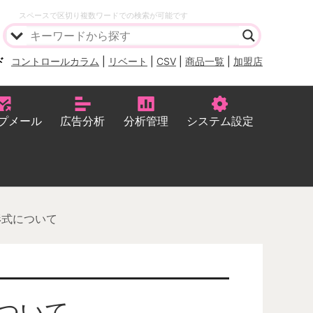
スペースで区切り複数ワードでの検索が可能です
ド
コントロールカラム
|
リベート
|
CSV
|
商品一覧
|
加盟店
プメール
広告分析
分析管理
システム設定
形式について
ついて