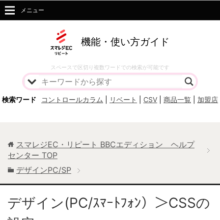
メニュー
機能・使い方ガイド
スペースで区切り複数ワードでの検索が可能です
検索ワード
コントロールカラム
|
リベート
|
CSV
|
商品一覧
|
加盟店
スマレジEC・リピート BBCエディション ヘルプ
センター
TOP
デザインPC/SP
デザイン(PC/ｽﾏｰﾄﾌｫﾝ）＞CSSの