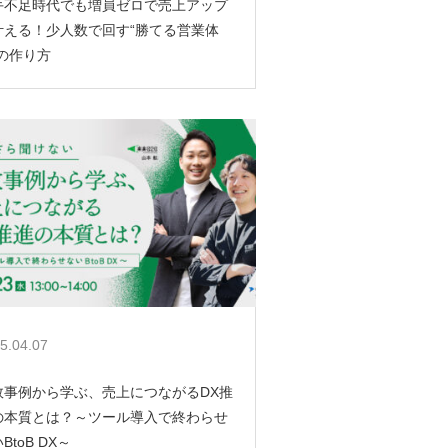
手不足時代でも増員ゼロで売上アップ
叶える！少人数で回す“勝てる営業体
”の作り方
5.04.07
敗事例から学ぶ、売上につながるDX推
の本質とは？～ツール導入で終わらせ
BtoB DX～