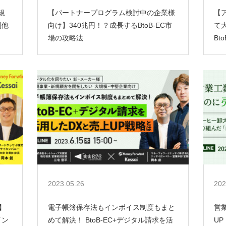
規
【パートナープログラム検討中の企業様
【
利他
向け】340兆円！？成長するBtoB-EC市
て
場の攻略法
Bt
2023.05.26
202
】
電子帳簿保存法もインボイス制度もまと
営
イン
めて解決！ BtoB-EC+デジタル請求を活
U