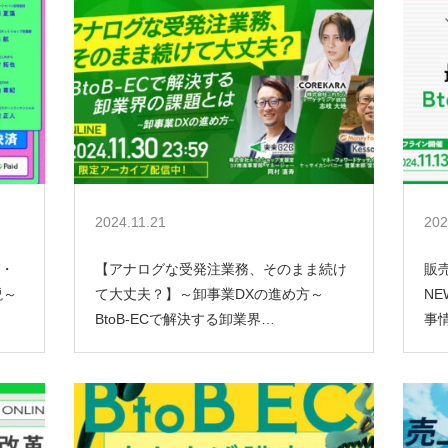
2024.11.21
202
び・
【アナログな受発注業務、そのまま続け
販
説～
て大丈夫？】～卸事業DXの進め方～
N
BtoB-ECで解決する卸業界…
事情