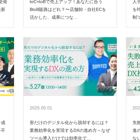
受発
toC×toBで売上アップ！あなたに合う
人
最新
BtoB販路はどれ？〜店舗卸・自社ECを
を
活かした、成果につな…
制
2025.05.01
202
を成
形だけのデジタル化から脱却するには？
失
手不
業務効率化を実現するDXの進め方～なぜ
進
ツール導入だけでは効率化で…
ない