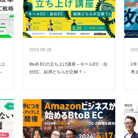
2024.08.28
202
向上
BtoB ECの立ち上げ講座～モールEC・自
1
-
社EC、結局どちらが正解？～
考