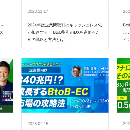
2023.11.17
202
 ～
2024年は企業間取引のキャッシュレス化
Bt
ス
が加速する！ BtoB取引のDXを進めるた
上
めの戦略と方法とは…
イ
2023.09.15
202