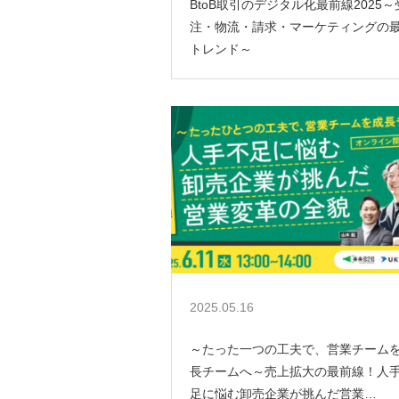
BtoB取引のデジタル化最前線2025～
注・物流・請求・マーケティングの
トレンド～
2025.05.16
～たった一つの工夫で、営業チーム
長チームへ～売上拡大の最前線！人
足に悩む卸売企業が挑んだ営業…