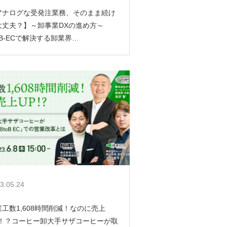
アナログな受発注業務、そのまま続け
大丈夫？】～卸事業DXの進め方～
oB-ECで解決する卸業界…
3.05.24
業工数1,608時間削減！なのに売上
P！？コーヒー卸大手サザコーヒーが取