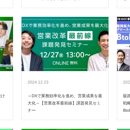
2024.12.23
202
続け
～DXで業務効率化を進め、営業成果を最
販
大化～【営業改革最前線】課題発見セミ
戦
ナー
Bt