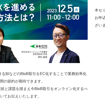
本セ
お申
ざい
おける卸などのBtoB取引をEC化することで業務効率化
間の節約が期待できます。
現状と課題を踏まえ今BtoB取引をオンライン化するべ
いてお伝えいたします。