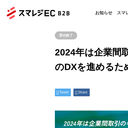
お知らせ
スマレ
受付終了
2024年は企業間
のDXを進めるた
Tweet
Share