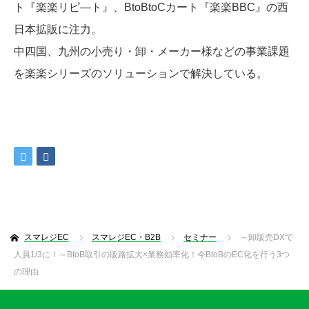
ト『楽楽リピ―ト』、BtoBtoCカート『楽楽BBC』の西
日本拡販に注力。
中四国、九州の小売り・卸・メーカー様などの事業課題
を楽楽シリーズのソリューションで解決している。
スマレジEC
スマレジEC・B2B
セミナー
～卸販売DXで
人員1/3に！～BtoB取引の販路拡大×業務効率化！今BtoBのEC化を行う3つ
の理由