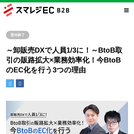
受付終了
～卸販売DXで人員1/3に！～BtoB取
引の販路拡大×業務効率化！今BtoB
のEC化を行う3つの理由