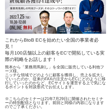
これからBtoB ECを始めたい全国の事業者必
見！
毎月100店舗以上の顧客をECで開拓している実
際の戦略をお話します！
熊本から「業務用馬刺し」を全国に販売している利他フ
ーズ様。
ニッチな領域でどのように顧客を獲得し、売上を拡大し
ていったのか、従来のFAXの注文からECにどのように移
行していったのかなど、ECサイトを運営する上で気にな
るポイントを対談形式でお伝えします。
※こちらのセミナーは21年7月29日に開催されたセミナ
ーの特別配信となります。前回と同様の内容になります
のでご了承ください。