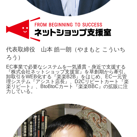
代表取締役 山本 皓一朗（やまもと こういち
ろう）
EC事業で必要なシステムを一気通貫・身近で支援する
『株式会社ネットショップ支援室』を草創期から牽引。
卸取引をWEB化する『楽楽B2B』をはじめ、EC一元管
理システム『アシスト店長』、D2Cリピートカート『楽
楽リピ―ト』、BtoBtoCカート『楽楽BBC』の拡販に注
力している。