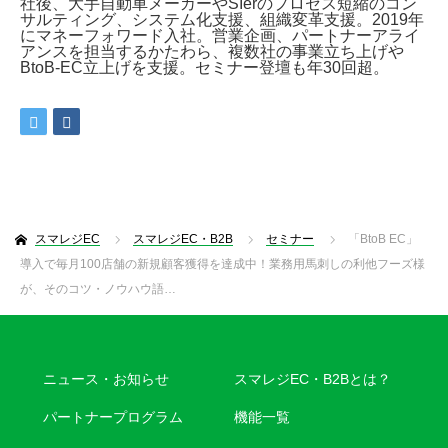
社後、大手自動車メーカーやSIerのプロセス短縮のコン
サルティング、システム化支援、組織変革支援。2019年
にマネーフォワード入社。営業企画、パートナーアライ
アンスを担当するかたわら、複数社の事業立ち上げや
BtoB-EC立上げを支援。セミナー登壇も年30回超。
スマレジEC
スマレジEC・B2B
セミナー
「BtoB EC」
導入で毎月100店舗の新規顧客獲得を達成中！業務用馬刺しの利他フーズ様
が、そのコツ・ノウハウ語…
ニュース・お知らせ
スマレジEC・B2Bとは？
パートナープログラム
機能一覧