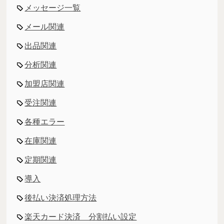
メッセージ一覧
メール関連
出品関連
分析関連
加盟店関連
受注関連
各種エラー
在庫関連
定期関連
導入
後払い決済処理方法
楽天カード決済 分割払い設定