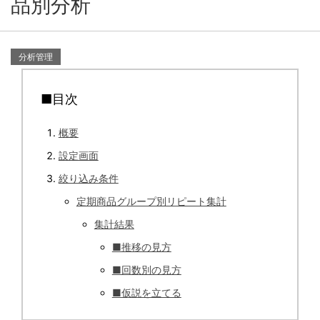
品別分析
分析管理
■目次
概要
設定画面
絞り込み条件
定期商品グループ別リピート集計
集計結果
■推移の見方
■回数別の見方
■仮説を立てる