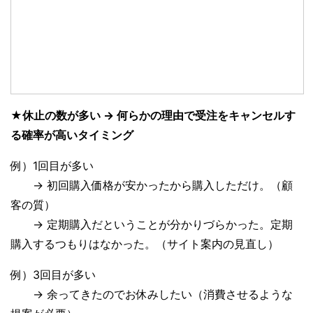
★休止の数が多い → 何らかの理由で受注をキャンセルす
る確率が高いタイミング
例）1回目が多い
→ 初回購入価格が安かったから購入しただけ。（顧
客の質）
→ 定期購入だということが分かりづらかった。定期
購入するつもりはなかった。（サイト案内の見直し）
例）3回目が多い
→ 余ってきたのでお休みしたい（消費させるような