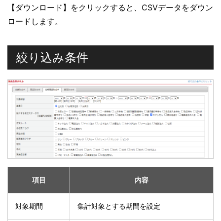
【ダウンロード】をクリックすると、CSVデータをダウン
ロードします。
絞り込み条件
項目
内容
対象期間
集計対象とする期間を設定