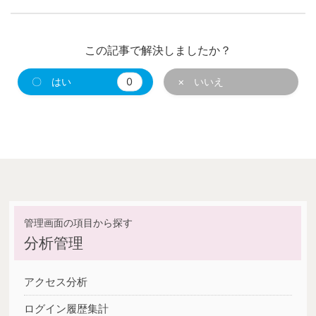
この記事で解決しましたか？
〇 はい
0
× いいえ
分析管理
アクセス分析
ログイン履歴集計