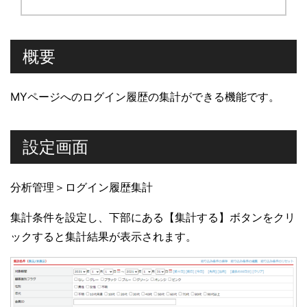
概要
MYページへのログイン履歴の集計ができる機能です。
設定画面
分析管理＞ログイン履歴集計
集計条件を設定し、下部にある【集計する】ボタンをクリ
ックすると集計結果が表示されます。