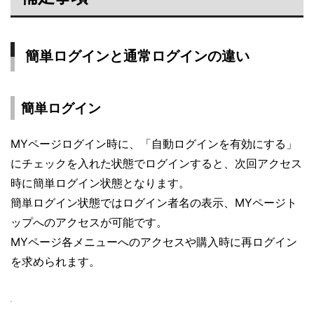
簡単ログインと通常ログインの違い
簡単ログイン
MYページログイン時に、「自動ログインを有効にする」
にチェックを入れた状態でログインすると、次回アクセス
時に簡単ログイン状態となります。
簡単ログイン状態ではログイン者名の表示、MYページト
ップへのアクセスが可能です。
MYページ各メニューへのアクセスや購入時に再ログイン
を求められます。