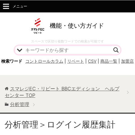
メニュー
機能・使い方ガイド
スペースで区切り複数ワードでの検索が可能です
検索ワード
コントロールカラム
|
リベート
|
CSV
|
商品一覧
|
加盟店
スマレジEC・リピート BBCエディション ヘルプ
センター
TOP
分析管理
分析管理＞ログイン履歴集計