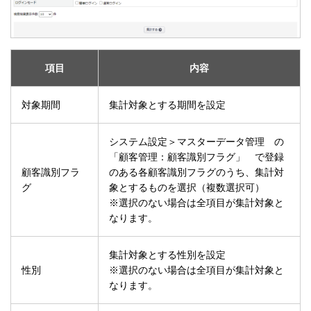
項目
内容
対象期間
集計対象とする期間を設定
システム設定＞マスターデータ管理 の
「顧客管理：顧客識別フラグ」 で登録
顧客識別フラ
のある各顧客識別フラグのうち、集計対
グ
象とするものを選択（複数選択可）
※選択のない場合は全項目が集計対象と
なります。
集計対象とする性別を設定
性別
※選択のない場合は全項目が集計対象と
なります。