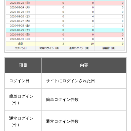
項目
内容
ログイン日
サイトにログインされた日
簡単ログイン
簡単ログイン件数
（件）
通常ログイン
通常ログイン件数
（件）