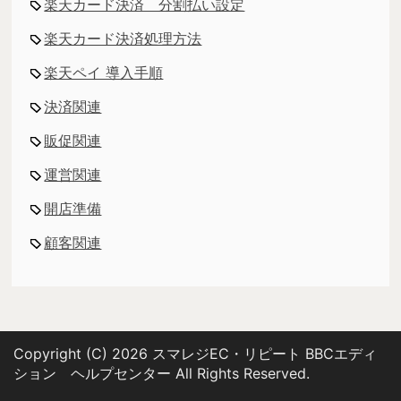
楽天カード決済 分割払い設定
楽天カード決済処理方法
楽天ペイ 導入手順
決済関連
販促関連
運営関連
開店準備
顧客関連
Copyright (C) 2026 スマレジEC・リピート BBCエディ
ション ヘルプセンター
All Rights Reserved.