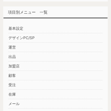
項目別メニュー 一覧
基本設定
デザインPC/SP
運営
出品
加盟店
顧客
受注
在庫
メール