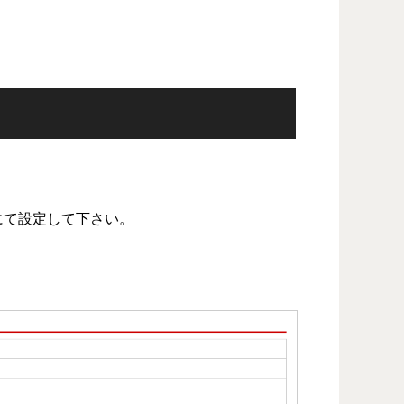
面にて設定して下さい。