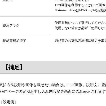
ロゴ画像を利用するには{ロゴ画像
※AmazonPayはMYページの
使用有無について選択してくださ
使用フラグ
使用しない場合は必ず「使用しな
納品書補足印字
納品書のお支払方法欄に補足を出
【補足】
支払方法説明や画像を載せたい場合は、ロゴ画像、説明文に登
※MYページの定期お申し込み内容変更画面にのみ表示されます
［設定例］