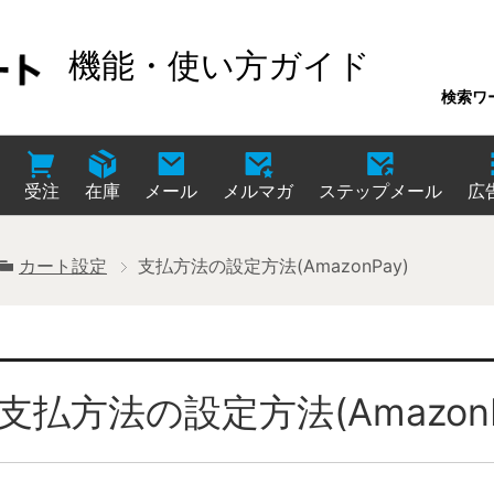
機能・使い方ガイド
検索ワ
受注
在庫
メール
メルマガ
ステップメール
広
カート設定
支払方法の設定方法(AmazonPay)
支払方法の設定方法(AmazonP