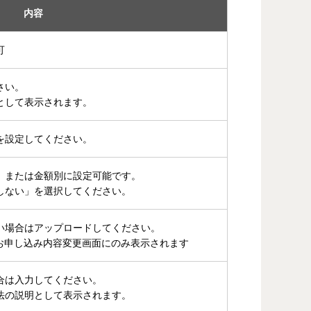
内容
可
さい。
として表示されます。
を設定してください。
、または金額別に設定可能です。
しない」を選択してください。
い場合はアップロードしてください。
定期お申し込み内容変更画面にのみ表示されます
合は入力してください。
法の説明として表示されます。