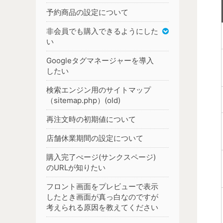
予約商品の設定について
非会員でも購入できるようにした
い
Googleタグマネージャーを導入
したい
検索エンジン用のサイトマップ
（sitemap.php）(old)
再注文時の初期値について
店舗休業期間の設定について
購入完了ぺージ(サンクスページ)
のURLが知りたい
フロント画面をプレビューで表示
したとき画面が真っ白なのですが
考えられる原因を教えてください