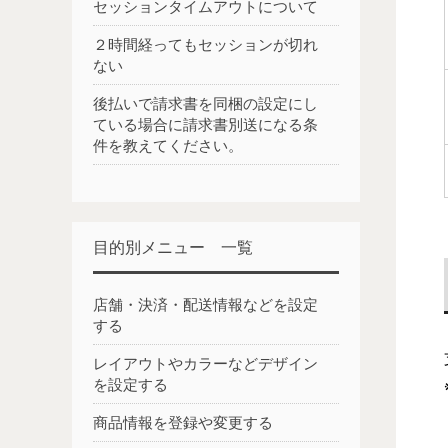
セッションタイムアウトについて
２時間経ってもセッションが切れ
ない
後払いで請求書を同梱の設定にし
ている場合に請求書別送になる条
件を教えてください。
目的別メニュー 一覧
店舗・決済・配送情報などを設定
する
レイアウトやカラーなどデザイン
を設定する
商品情報を登録や変更する