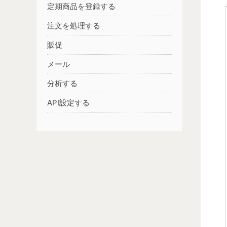
定期商品を登録する
注文を処理する
販促
メール
分析する
API設定する