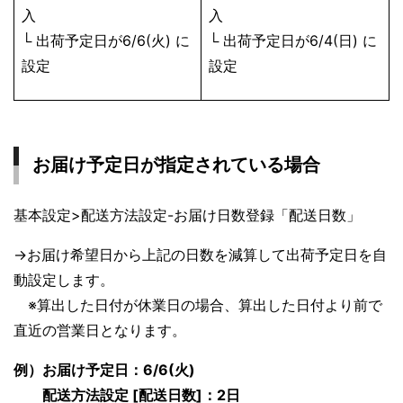
入
入
└ 出荷予定日が6/6(火) に
└ 出荷予定日が6/4(日) に
設定
設定
お届け予定日が指定されている場合
基本設定>配送方法設定-お届け日数登録「配送日数」
→お届け希望日から上記の日数を減算して出荷予定日を自
動設定します。
※算出した日付が休業日の場合、算出した日付より前で
直近の営業日となります。
例）お届け予定日：6/6(火)
配送方法設定 [配送日数]：2日