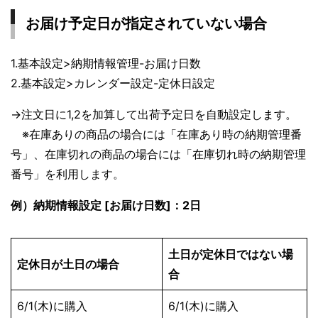
お届け予定日が指定されていない場合
1.基本設定>納期情報管理-お届け日数
2.基本設定>カレンダー設定-定休日設定
→注文日に1,2を加算して出荷予定日を自動設定します。
※在庫ありの商品の場合には「在庫あり時の納期管理番
号」、在庫切れの商品の場合には「在庫切れ時の納期管理
番号」を利用します。
例）納期情報設定 [お届け日数]：2日
土日が定休日ではない場
定休日が土日の場合
合
6/1(木)に購入
6/1(木)
に購入