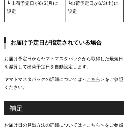
└ 出荷予定日が6/5(月)に
└出荷予定日が6/3(土)に
設定
設定
お届け予定日が指定されている場合
お届け予定日からヤマトマスタパックから取得した最短日
を減算して出荷予定日を自動設定します。
ヤマトマスタパックの詳細については＜
こちら
＞をご参照
ください。
補足
お届け日の算出方法の詳細については＜
こちら
＞をご参照