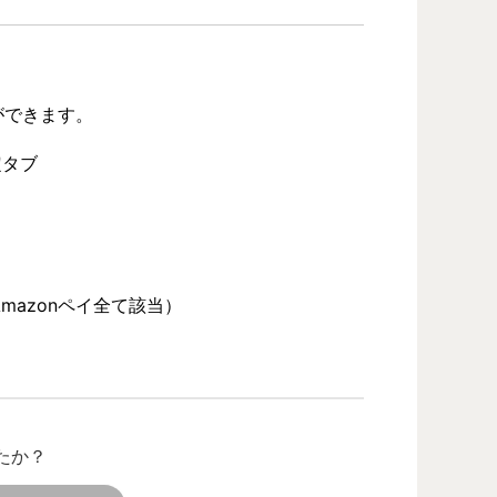
ができます。
定タブ
azonペイ全て該当）
たか？