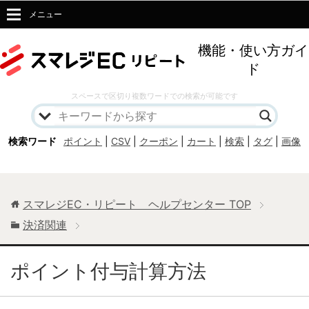
メニュー
機能・使い方ガイ
ド
スペースで区切り複数ワードでの検索が可能です
検索ワード
ポイント
|
CSV
|
クーポン
|
カート
|
検索
|
タグ
|
画像
スマレジEC・リピート ヘルプセンター
TOP
決済関連
ポイント付与計算方法