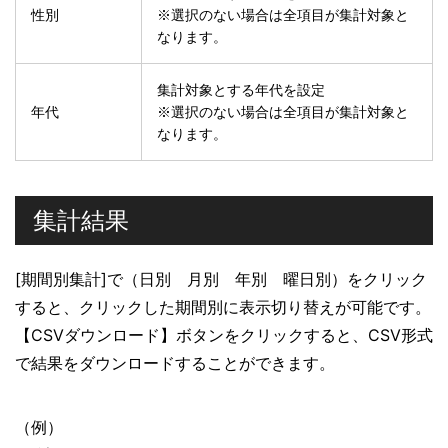
性別
※選択のない場合は全項目が集計対象と
なります。
集計対象とする年代を設定
年代
※選択のない場合は全項目が集計対象と
なります。
集計結果
[期間別集計]で（日別 月別 年別 曜日別）をクリック
すると、クリックした期間別に表示切り替えが可能です。
【CSVダウンロード】ボタンをクリックすると、CSV形式
で結果をダウンロードすることができます。
（例）