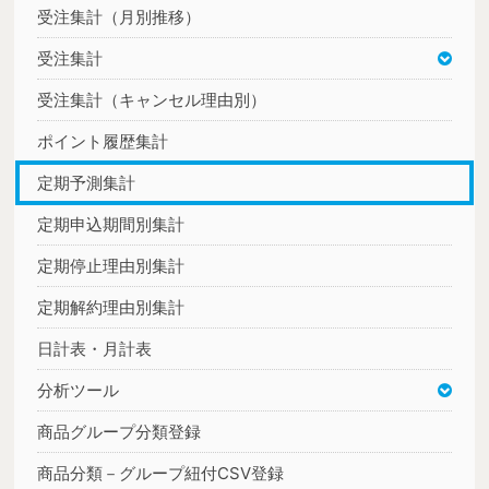
受注集計（月別推移）
受注集計
受注集計（キャンセル理由別）
ポイント履歴集計
定期予測集計
定期申込期間別集計
定期停止理由別集計
定期解約理由別集計
日計表・月計表
分析ツール
商品グループ分類登録
商品分類－グループ紐付CSV登録