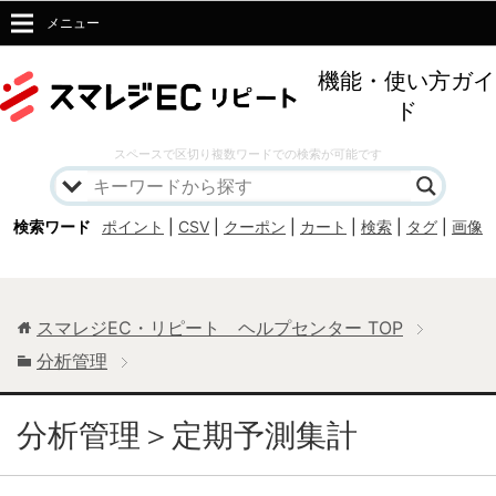
メニュー
機能・使い方ガイ
ド
スペースで区切り複数ワードでの検索が可能です
検索ワード
ポイント
|
CSV
|
クーポン
|
カート
|
検索
|
タグ
|
画像
スマレジEC・リピート ヘルプセンター
TOP
分析管理
分析管理＞定期予測集計