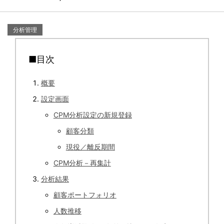
分析管理
■目次
概要
設定画面
CPM分析設定の新規登録
顧客分類
現役／離反期間
CPM分析－再集計
分析結果
顧客ポートフォリオ
人数推移