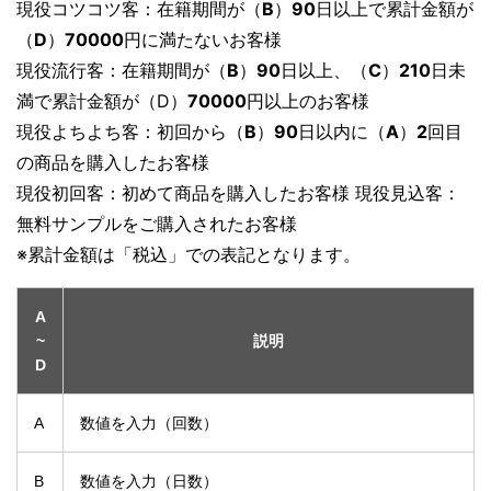
現役コツコツ客：在籍期間が（
B
）
90
日以上で累計金額が
（
D
）
70000
円に満たないお客様
現役流行客：在籍期間が（
B
）
90
日以上、（
C
）
210
日未
満で累計金額が（D）
70000
円以上のお客様
現役よちよち客：初回から（
B
）
90
日以内に（
A
）
2
回目
の商品を購入したお客様
現役初回客：初めて商品を購入したお客様 現役見込客：
無料サンプルをご購入されたお客様
※累計金額は「税込」での表記となります。
A
~
説明
D
A
数値を入力（回数）
B
数値を入力（日数）