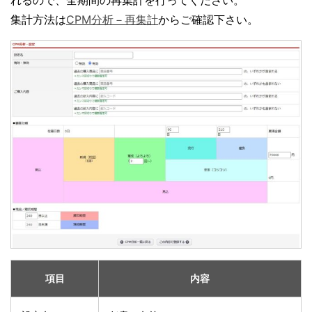
れるので、全期間の再集計を行ってください。
集計方法は
CPM分析－再集計
からご確認下さい。
項目
内容