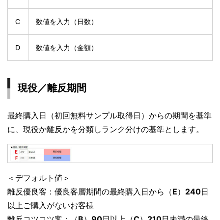
C
数値を入力（日数）
D
数値を入力（金額）
現役／離反期間
最終購入日（初回無料サンプル取得日）からの期間を基準
に、現役か離反かを分類しランク分けの基準とします。
＜デフォルト値＞
離反優良客：優良客層期間の最終購入日から（
E
）
240
日
以上ご購入がないお客様
離反コツコツ客：（
B
）
90
日以上（
C
）
210
日未満の最終