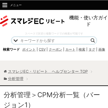
メニュー
機能・使い方ガイ
ド
スペースで区切り複数ワードでの検索が可能です
検索ワード
ポイント
|
CSV
|
クーポン
|
カート
|
検索
|
タグ
|
画像
スマレジEC・リピート ヘルプセンター
TOP
分析管理
分析管理＞CPM分析一覧（バー
ジョン1）