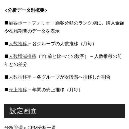
<分析データ別概要>
■
顧客ポートフォリオ
– 顧客分類のランク別に、購入金額
や在籍期間のデータを表示
■
人数推移
– 各グループの人数推移（月毎）
■
人数増減推移
（1年前と比べての数字） – 人数推移の前
年との差分
■
人数推移率
– 各グループが次段階へ推移した割合
■
売上推移
– 年間の売上推移（月毎）
設定画面
分析管理＞CPM分析一覧