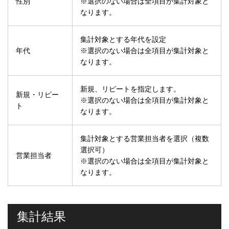
性別
※選択のない場合は全項目が集計対象と
なります。
集計対象とする年代を設定
年代
※選択のない場合は全項目が集計対象と
なります。
新規、リピートを指定します。
新規・リピー
※選択のない場合は全項目が集計対象と
ト
なります。
集計対象とする営業担当者を選択（複数
選択可）
営業担当者
※選択のない場合は全項目が集計対象と
なります。
集計結果