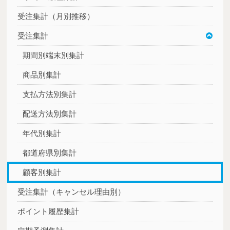
受注集計（月別推移）
受注集計
期間別端末別集計
商品別集計
支払方法別集計
配送方法別集計
年代別集計
都道府県別集計
顧客別集計
受注集計（キャンセル理由別）
ポイント履歴集計