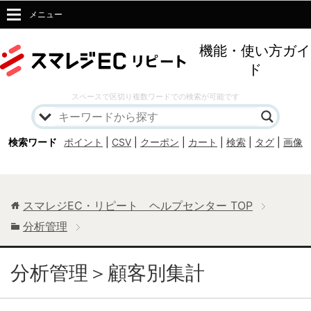
メニュー
機能・使い方ガイ
ド
スペースで区切り複数ワードでの検索が可能です
検索ワード
ポイント
|
CSV
|
クーポン
|
カート
|
検索
|
タグ
|
画像
スマレジEC・リピート ヘルプセンター
TOP
分析管理
分析管理＞顧客別集計