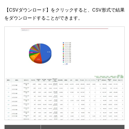
【CSVダウンロード】をクリックすると、CSV形式で結果
をダウンロードすることができます。