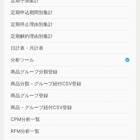
定期予測集計
定期申込期間別集計
定期停止理由別集計
定期解約理由別集計
日計表・月計表
分析ツール
商品グループ分類登録
商品分類－グループ紐付CSV登録
商品グループ登録
商品－グループ紐付CSV登録
CPM分析一覧
RFM分析一覧