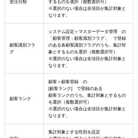
受注分類
するものを選択（複数選択可）
※選択のない場合は全項目が集計対象と
なります。
システム設定＞マスターデータ管理 の
「顧客管理：顧客識別フラグ」 で登録
顧客識別フラ
のある各顧客識別フラグのうち、集計対
グ
象とするものを選択（複数選択可）
※選択のない場合は全項目が集計対象と
なります。
顧客＞顧客登録 の
[顧客ランク] で登録のある
顧客ランクのうち、集計対象とするもの
顧客ランク
を選択（複数選択可）
※選択のない場合は全項目が集計対象と
なります。
集計対象とする性別を設定