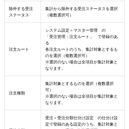
除外する受注
集計から除外する受注ステータスを選択
ステータス
（複数選択可）
システム設定＞マスター管理 の
「受注管理：注文ルート」 で登録のあ
る
注文ルート
各注文ルートのうち、集計対象とするも
のを選択（複数選択可）
※選択のない場合は全項目が集計対象と
なります。
集計対象とするものを選択（複数選択
可）
注文種類
※選択のない場合は全項目が集計対象と
なります。
受注＞受注分類仕分け設定 の仕分け設
定で登録のある設定のうち、集計対象と