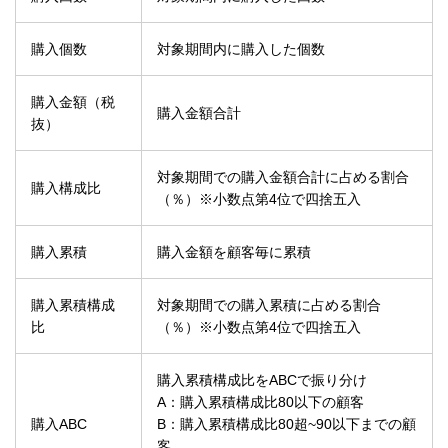
購入個数
対象期間内に購入した個数
購入金額（税
購入金額合計
抜）
対象期間での購入金額合計に占める割合
購入構成比
（％）※小数点第4位で四捨五入
購入累積
購入金額を顧客毎に累積
購入累積構成
対象期間での購入累積に占める割合
比
（％）※小数点第4位で四捨五入
購入累積構成比をABCで振り分け
A：購入累積構成比80以下の顧客
購入ABC
B：購入累積構成比80超~90以下までの顧
客