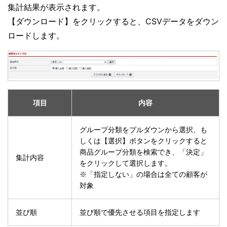
集計結果が表示されます。
【ダウンロード】をクリックすると、CSVデータをダウン
ロードします。
項目
内容
グループ分類をプルダウンから選択、も
しくは【選択】ボタンをクリックすると
商品グループ分類を検索でき、「決定」
集計内容
をクリックして選択します。
※「指定しない」の場合は全ての顧客が
対象
並び順
並び順で優先させる項目を指定します