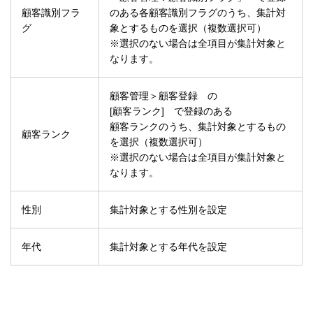
顧客識別フラ
のある各顧客識別フラグのうち、集計対
グ
象とするものを選択（複数選択可）
※選択のない場合は全項目が集計対象と
なります。
顧客管理＞顧客登録 の
[顧客ランク] で登録のある
顧客ランクのうち、集計対象とするもの
顧客ランク
を選択（複数選択可）
※選択のない場合は全項目が集計対象と
なります。
性別
集計対象とする性別を設定
年代
集計対象とする年代を設定