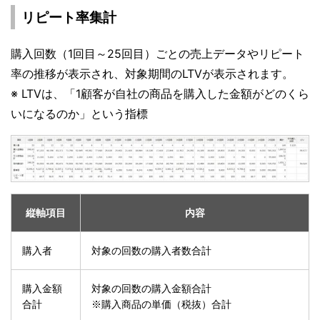
リピート率集計
購入回数（1回目～25回目）ごとの売上データやリピート
率の推移が表示され、対象期間のLTVが表示されます。
※ LTVは、「1顧客が自社の商品を購入した金額がどのくら
いになるのか」という指標
縦軸項目
内容
購入者
対象の回数の購入者数合計
購入金額
対象の回数の購入金額合計
合計
※購入商品の単価（税抜）合計