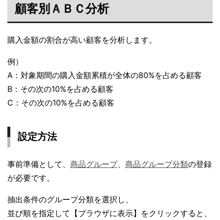
顧客別ＡＢＣ分析
購入金額の割合が高い顧客を分析します。
例）
A：対象期間の購入金額累積が全体の80%を占める顧客
B：その次の10%を占める顧客
C：その次の10%を占める顧客
設定方法
事前準備として、
商品グループ
、
商品グループ分類
の登録
が必要です。
抽出条件のグループ分類を選択し、
並び順を指定して【ブラウザに表示】をクリックすると、