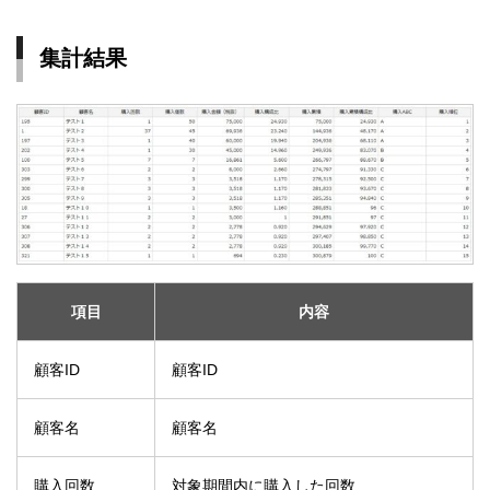
集計結果
項目
内容
顧客ID
顧客ID
顧客名
顧客名
購入回数
対象期間内に購入した回数