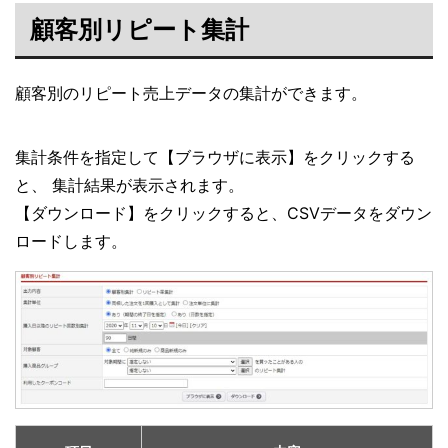
顧客別リピート集計
顧客別のリピート売上データの集計ができます。
集計条件を指定して【ブラウザに表示】をクリックする
と、 集計結果が表示されます。
【ダウンロード】をクリックすると、CSVデータをダウン
ロードします。