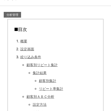
分析管理
■目次
概要
設定画面
絞り込み条件
顧客別リピート集計
集計結果
顧客別集計
リピート率集計
顧客別ＡＢＣ分析
設定方法