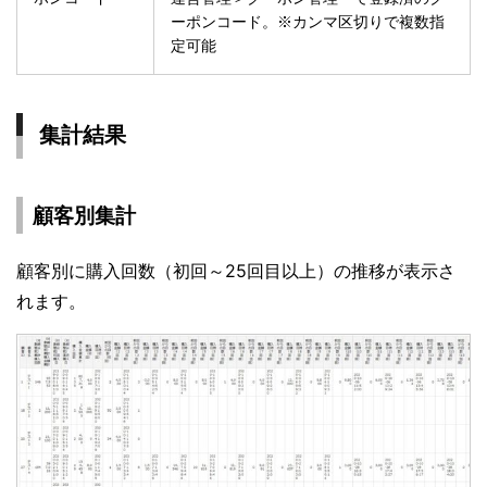
ーポンコード。※カンマ区切りで複数指
定可能
集計結果
顧客別集計
顧客別に購入回数（初回～25回目以上）の推移が表示さ
れます。