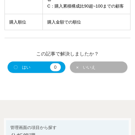
C：購入累積構成比90超~100までの顧客
購入順位
購入金額での順位
この記事で解決しましたか？
〇 はい
0
× いいえ