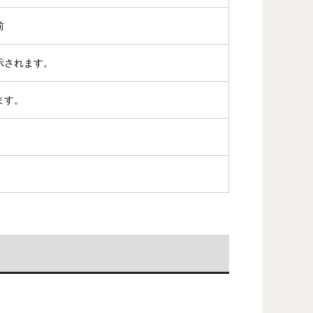
前
示されます。
ます。