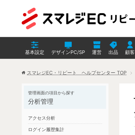
基本設定
デザインPC/SP
運営
出品
顧客
スマレジEC・リピート ヘルプセンター
TOP
分析管理
アクセス分析
ログイン履歴集計