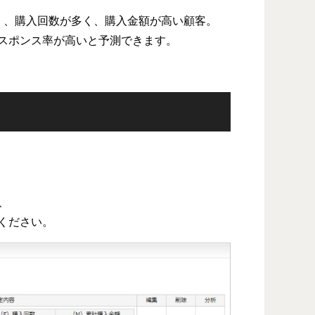
く、購入回数が多く、購入金額が高い顧客。
スポンス率が高いと予測できます。
、
ください。