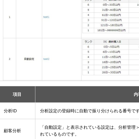
項目
内
分析ID
分析設定の登録時に自動で振り分けられる番号で
「自動設定」と表示されている設定は、分析管理＞
顧客分析
れているものです。