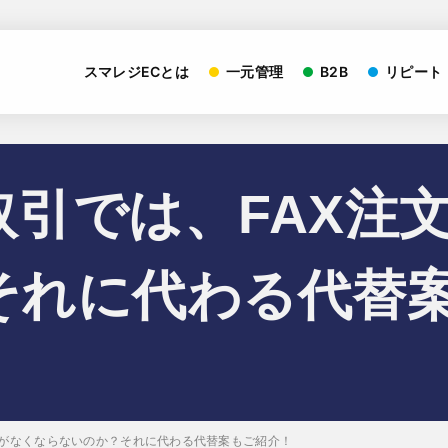
スマレジECとは
一元管理
B2B
リピート
取引では、FAX注
それに代わる代替
文がなくならないのか？それに代わる代替案もご紹介！