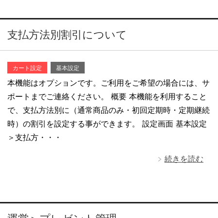
支払方法別割引について
カート設定
基本設定
本機能はオプションです。ご利用をご希望の場合には、サ
ポートまでご連絡ください。 概要 本機能を利用すること
で、支払方法別に（通常商品のみ・初回定期時・定期継続
時）の割引を設定する事ができます。 設定画面 基本設定
＞支払方・・・
続きを読む