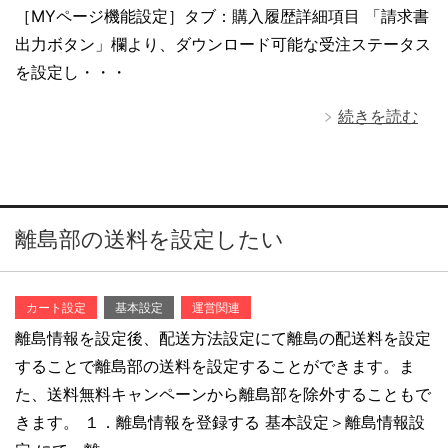
［MYページ機能設定］タブ：購入履歴詳細項目 「請求書
出力ボタン」欄より、ダウンロード可能な受注ステータス
を設定し・・・
続きを読む
離島部の送料を設定したい
カート設定
基本設定
運営関連
離島情報を設定後、配送方法設定にて離島の配送料を設定
することで離島部の送料を設定することができます。ま
た、送料無料キャンペーンから離島部を除外することもで
きます。 １．離島情報を登録する 基本設定＞離島情報設