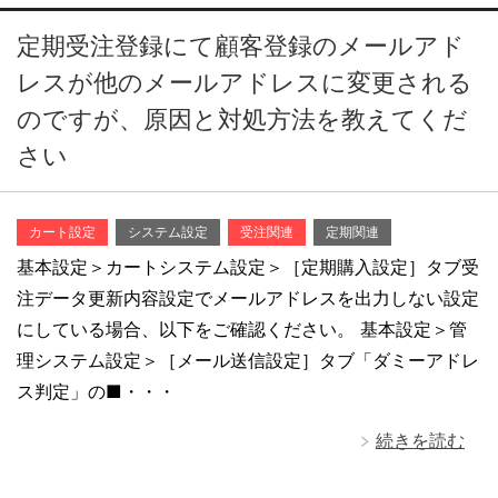
定期受注登録にて顧客登録のメールアド
レスが他のメールアドレスに変更される
のですが、原因と対処方法を教えてくだ
さい
カート設定
システム設定
受注関連
定期関連
基本設定＞カートシステム設定＞［定期購入設定］タブ受
注データ更新内容設定でメールアドレスを出力しない設定
にしている場合、以下をご確認ください。 基本設定＞管
理システム設定＞［メール送信設定］タブ「ダミーアドレ
ス判定」の■・・・
続きを読む