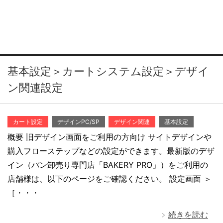
基本設定＞カートシステム設定＞デザイ
ン関連設定
カート設定
デザインPC/SP
デザイン関連
基本設定
概要 旧デザイン画面をご利用の方向け サイトデザインや
購入フローステップなどの設定ができます。最新版のデザ
イン（パン卸売り専門店「BAKERY PRO」）をご利用の
店舗様は、以下のページをご確認ください。 設定画面 ＞
［・・・
続きを読む