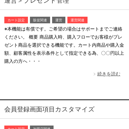
運営＞プレゼント管理
カート設定
販促関連
運営
運営関連
※本機能は有償です。ご希望の場合はサポートまでご連絡
ください。 概要 商品購入時、購入フローでお客様がプレ
ゼント商品を選択できる機能です。カート内商品や購入金
額、顧客属性を表示条件として指定できる為、〇〇円以上
購入の方へ・・・
続きを読む
会員登録画面項目カスタマイズ
カート設定
加盟店関連