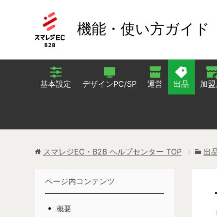
機能・使い方ガイド
基本設定
デザインPC/SP
運営
出品
加盟
スマレジEC・B2B ヘルプセンター
TOP
出
ページ内コンテンツ
概要