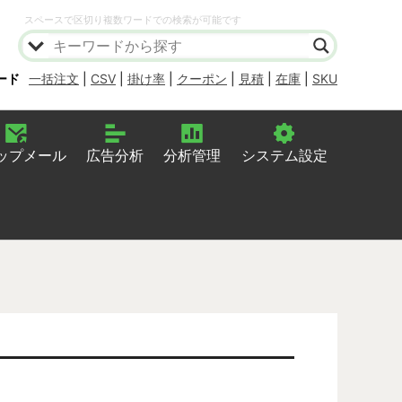
スペースで区切り複数ワードでの検索が可能です
ード
一括注文
|
CSV
|
掛け率
|
クーポン
|
見積
|
在庫
|
SKU
ップメール
広告分析
分析管理
システム設定