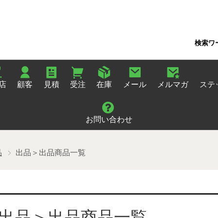
検索ワ
店
顧客
見積
受注
在庫
メール
メルマガ
ステ
お問い合わせ
品
出品＞出品商品一覧
出品＞出品商品一覧