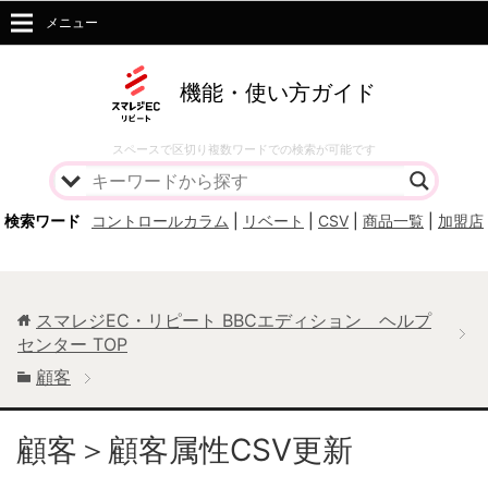
メニュー
機能・使い方ガイド
スペースで区切り複数ワードでの検索が可能です
検索ワード
コントロールカラム
|
リベート
|
CSV
|
商品一覧
|
加盟店
スマレジEC・リピート BBCエディション ヘルプ
センター
TOP
顧客
顧客＞顧客属性CSV更新