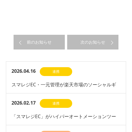
前のお知らせ
次のお知らせ
2026.04.16
連携
スマレジEC・一元管理が楽天市場のソーシャルギ
フト機能に対応開始
2026.02.17
連携
「スマレジEC」がハイパーオートメーションツー