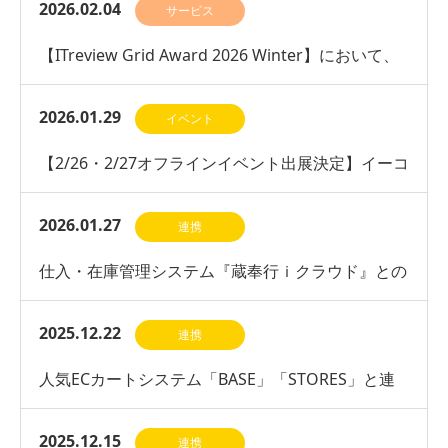
ル「Yoom」とのAPI連携開始
2026.02.04
サービス
【ITreview Grid Award 2026 Winter】において、
ネットショップ管理部門で…
2026.01.29
イベント
【2/26・2/27オフラインイベント出展決定】イーコ
マースフェア 東京 2026に出展いたします
2026.01.27
連携
仕入・在庫管理システム『蔵奉行ｉクラウド』との
連携を開始
2025.12.22
連携
人気ECカートシステム「BASE」「STORES」と連
携開始
2025.12.15
連携