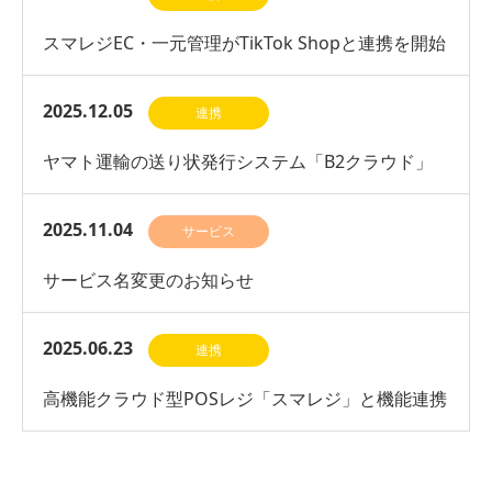
スマレジEC・一元管理がTikTok Shopと連携を開始
2025.12.05
連携
ヤマト運輸の送り状発行システム「B2クラウド」
との連携を開始
2025.11.04
サービス
サービス名変更のお知らせ
2025.06.23
連携
高機能クラウド型POSレジ「スマレジ」と機能連携
開始